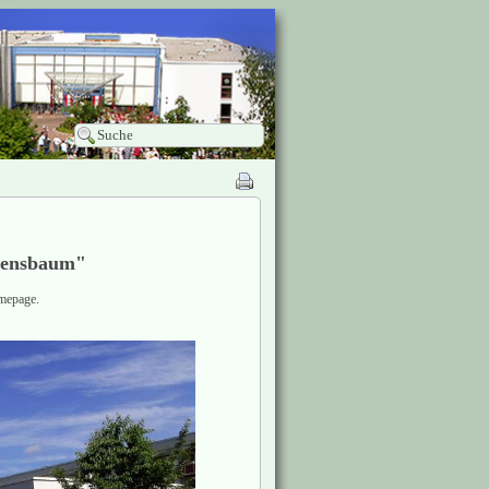
bensbaum"
mepage.