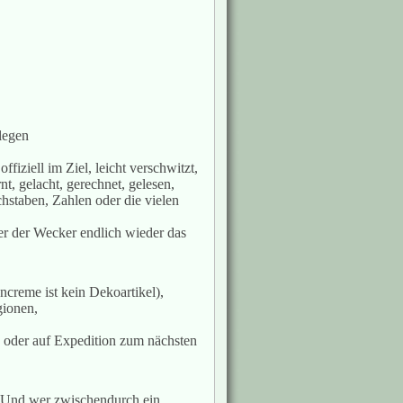
llegen
ffiziell im Ziel, leicht verschwitzt,
nt, gelacht, gerechnet, gelesen,
hstaben, Zahlen oder die vielen
er der Wecker endlich wieder das
ncreme ist kein Dekoartikel),
gionen,
n oder auf Expedition zum nächsten
g. Und wer zwischendurch ein