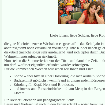
Liebe Eltern, liebe Schüler, liebe Ko
die gute Nachricht zuerst: Wir haben es geschafft – das Schuljahr ist o
aber insgesamt noch erstaunlich vollständig. Ihre Kinder haben geler
diskutiert (manche sogar sehr ausdauernd) und sich tapfer durch Buc
Wahrnehmungsaufgaben gekämpft.
Nun stehen die Sommerferien vor der Tür – und damit die Zeit, in d
tun darf, wofür er eigentlich erfunden wurde:
schweigen.
Für die kommenden Wochen wünschen wir Ihnen und Euch:
Sonne – aber bitte in einer Dosierung, die man aushält (Sonne
Badezeit mit möglichst wenig Sand in unpassenden Körperre
Erholung für Kopf, Herz und Brotdosen,
und interessante Reiseeindrücke – ob am Meer, in den Berge
Eiscafé.
Ein kleiner Ferientipp aus pädagogischer Sicht:
Lesen und Vorlesen ist auch in den Ferien erlaubt – sogar freiwilli